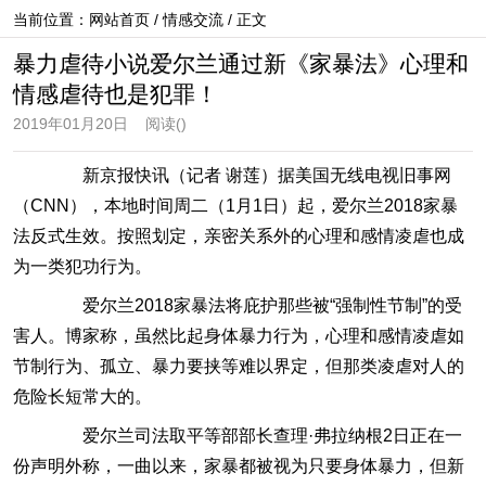
当前位置：
网站首页
/
情感交流
/ 正文
暴力虐待小说爱尔兰通过新《家暴法》心理和
情感虐待也是犯罪！
2019年01月20日
阅读(
)
新京报快讯（记者 谢莲）据美国无线电视旧事网
（CNN），本地时间周二（1月1日）起，爱尔兰2018家暴
法反式生效。按照划定，亲密关系外的心理和感情凌虐也成
为一类犯功行为。
爱尔兰2018家暴法将庇护那些被“强制性节制”的受
害人。博家称，虽然比起身体暴力行为，心理和感情凌虐如
节制行为、孤立、暴力要挟等难以界定，但那类凌虐对人的
危险长短常大的。
爱尔兰司法取平等部部长查理·弗拉纳根2日正在一
份声明外称，一曲以来，家暴都被视为只要身体暴力，但新