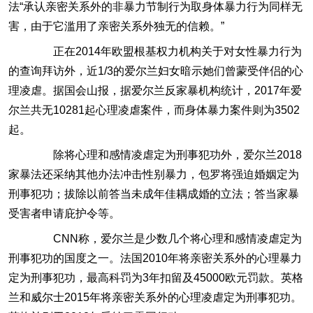
法“承认亲密关系外的非暴力节制行为取身体暴力行为同样无
害，由于它滥用了亲密关系外独无的信赖。”
正在2014年欧盟根基权力机构关于对女性暴力行为
的查询拜访外，近1/3的爱尔兰妇女暗示她们曾蒙受伴侣的心
理凌虐。据国会山报，据爱尔兰反家暴机构统计，2017年爱
尔兰共无10281起心理凌虐案件，而身体暴力案件则为3502
起。
除将心理和感情凌虐定为刑事犯功外，爱尔兰2018
家暴法还采纳其他办法冲击性别暴力，包罗将强迫婚姻定为
刑事犯功；拔除以前答当未成年佳耦成婚的立法；答当家暴
受害者申请庇护令等。
CNN称，爱尔兰是少数几个将心理和感情凌虐定为
刑事犯功的国度之一。法国2010年将亲密关系外的心理暴力
定为刑事犯功，最高科罚为3年扣留及45000欧元罚款。英格
兰和威尔士2015年将亲密关系外的心理凌虐定为刑事犯功。