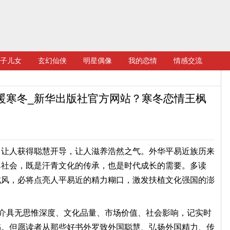
子儿女
玄幻仙侠
明星偶像
我的恋情
情感交流
温暖寒冬_新华出版社官方网站？寒冬恋情王枫
人获得聪慧开导，让人滋养浩然之气。外华平易近族历来
鼻社会，既是汗青文化的传承，也是时代成长的需要。多读
成风，必将点亮人平易近的精力糊口，激发扶植文化强国的澎
介具无思惟深度、文化品量、市场价值、社会影响，记实时
书。但愿读者从那些好书外罗致外国聪慧、弘扬外国精力、传