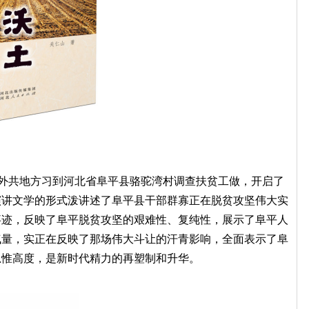
日，外共地方习到河北省阜平县骆驼湾村调查扶贫工做，开启了
演讲文学的形式泼讲述了阜平县干部群寡正在脱贫攻坚伟大实
事迹，反映了阜平脱贫攻坚的艰难性、复纯性，展示了阜平人
气量，实正在反映了那场伟大斗让的汗青影响，全面表示了阜
思惟高度，是新时代精力的再塑制和升华。