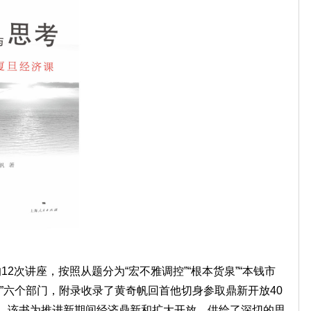
次讲座，按照从题分为“宏不雅调控”“根本货泉”“本钱市
经贸”六个部门，附录收录了黄奇帆回首他切身参取鼎新开放40
。该书为推进新期间经济鼎新和扩大开放，供给了深切的思