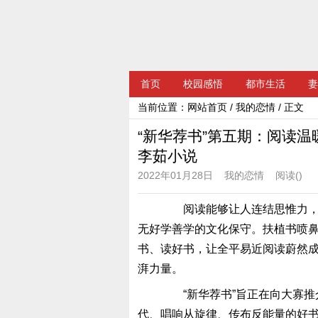
首页
校园感悟
都市生活
妻
当前位置：
网站首页
/
我的恋情
/ 正文
“新华荐书”第五期：阅读
李茹小说
2022年01月28日
我的恋情
阅读(
)
阅读能够让人连结思惟力，让
无好学善学的文化保守。扶植书喷
书、读好书，让全平易近阅读蔚然
湃力量。
“新华荐书”旨正在向大寡推
代、唱响从旋律、传布反能量的好