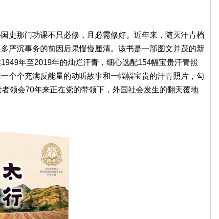
史那门功课不只必修，且必需修好。近年来，随灭汗青档
很多严沉事务的前因后果慢慢厘清。该书是一部图文并茂的新
949年至2019年的灿烂汗青，细心选配154幅宝贵汗青照
用一个个充满反能量的动听故事和一幅幅宝贵的汗青照片，勾
读者领会70年来正在党的带领下，外国社会发生的翻天覆地