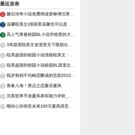
最近发表
赌石传奇小说免费阅读姜咻傅沉寒免费阅读全文 （姜咻傅沉寒免费阅读全文无弹窗畅读）
1
温馨耽美文(很甜美温馨也可以是生子文的耽美小说)耽美超甜的校园小说
2
高人气青春校园BL小说学校里的大碗狗粮学霸！我在天台等你哦？耽美超甜的校园小说
3
3本甜宠耽美文攻宠受无下限甜出天际本本都值得熬夜追耽美超甜的校园小说
4
耽美超甜的校园小说强推耽美文：校园男神冰美人攻和又甜又野小霸王受
5
耽美超甜的校园小说校园BL甜宠文：温柔学霸攻×校园扛把子炸毛受他是我一生挚爱！
6
线岁舅妈不伦畸恋酿成的悲剧2022年12月28日
7
青春入海！禁忌之恋夏语夏风
8
完美世界手游夏风将军能力评析_禁忌之恋夏语夏风
9
顺你心你得意未来100天夏风得意要喜得大喜！_禁忌之恋夏语夏风
10