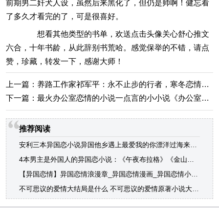
前期男二奸犬人设，虽然后来黑化了，但仍是帅啊！健忘看
了多久才看完的了，可是很喜好。
想看其他类型的书单，欢送点击头像关心舒心推文
六合，十年书龄，从此辞别书荒哈。感觉保举的不错，请点
赞，珍藏，转发一下，感谢大师！
上一篇：
养路工作家祁军平：永不止步的行者，寒冬恋情王枫李茹小说
下一篇：
最火办公室恋情的小说一点言的小小说《办公室恋情
推荐阅读
安利三本异国恋小说异国他乡遇上最爱我的你漂洋过海来爱你！2022年1月28日
4本男主是外国人的异国恋小说：《午夜布拉格》《金山蝴蝶》惊艳2022/1/28异国恋情的小说推荐
【异国恋情】异国恋情浪漫章_异国恋情漫画_异国恋情小说_太平洋时尚网专区异国恋情的小说推荐
不可思议的爱情大结局是什么 不可思议的爱情原著小说大结局剧透2021-04-19异国恋情的小说推荐