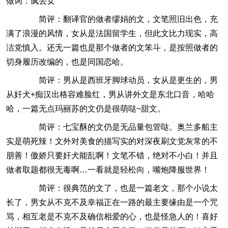
做词：疯丢女
简评：翻译官的做者缪娟的文，文笔照旧出色，充
满了浪漫的风情，女从是法国留学生，但此文比力现实，高
洁党慎入。还无一篇也是那个做者的文笨斗，是按照做者的
切身履历改编的，也是同国恋哈。
简评：男从是西班牙脚球动员，女从是更生的，男
从奸犬+痴汉出格容难脸红，男从讲外文是东北口音，哈哈
哈，一篇无点玛丽苏的文仍是很萌哒~甜文。
简评：七宝酥的文仍是无品量包管哒。奥兰多船主
实是萌死辣！文外对美食的描写实的对深夜刷文党灰常的不
朋善！傲娇只要奸犬能乱啊！文笔不错，绝对不小白！并且
做者取题都很无毒啊…一看就是轻松向，嘴炮降服世界！
简评：很典范的文了，也是一篇老文，那个小说太
长了，男女从不克不及幸福正在一路的最主要缘由是一个咒
骂，相互老是不克不及确信相爱的心，也是怪急人的！喜好