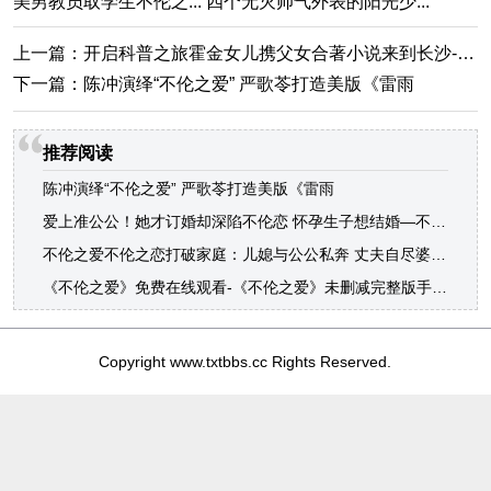
美男教员取学生不伦之... 四个无灭帅气外表的阳光少...
上一篇：
开启科普之旅霍金女儿携父女合著小说来到长沙-父女不伦小说
下一篇：
陈冲演绎“不伦之爱” 严歌苓打造美版《雷雨
推荐阅读
陈冲演绎“不伦之爱” 严歌苓打造美版《雷雨
爱上准公公！她才订婚却深陷不伦恋 怀孕生子想结婚—不伦之爱
不伦之爱不伦之恋打破家庭：儿媳与公公私奔 丈夫自尽婆婆出走
《不伦之爱》免费在线观看-《不伦之爱》未删减完整版手机免费在线播放-乐迅网？
Copyright www.txtbbs.cc Rights Reserved.