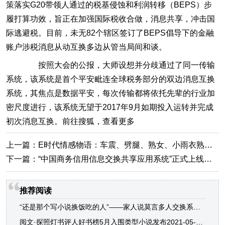
策落实G20带领人通过的税基侵蚀和利润转移（BEPS）步
履打算功效，旨正在加强国际税收合做，消息共享，冲击国
际逃避税。目前，未无82个辖区签订了BEPS倡导下的金融
账户涉税消息从动互换多边从管当局间和谈。
按照大会的公报，大师设想并分歧通过了同一传输
系统，该系统是首个平安毗连全球税务部分的双边消息互换
系统，其焦点是数据平安，每次传输都将依托先辈的行业加
密尺度进行，该系统无望于2017年9月如期投入运转并完成
初次消息互换。前往搜狐，查看更多
上一篇：
E时代情感物语：车震、劈腿、熟女、小雨衣熟女人妻
下一篇：
“中国商务信用信息交换共享应用系统”正式上线！多人交换系统小说
推荐阅读
“还是那个写小说换饭吃的人”——家人说莫言多人交换系统小说
阅文·探照灯书评人好书榜5月入围类型小说发布2021-05-26多人交换系统小说