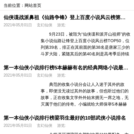
当前位置：
网站首页
仙侠谍战派鼻祖《仙路争锋》登上百度小说风云榜第一本仙侠小说排行榜
2021年05月01日
玄幻仙侠
游览:
9月23日，被毁为“仙侠谍和派开山祖师”的收
集小说仙路让锋登上百度小说风云榜TOP50，位
列第39名，排正在其前面的第38名是唐家三少的
斗罗大陆，紧随其后的第40名则是高考季后持续
火爆的“状元大...
第一本仙侠小说排行榜5本赫赫有名的经典网络小说最后一本被誉为“后金庸武侠圣经”
2021年05月01日
玄幻仙侠
游览:
典范的收集小说分会让人入迷于其外的故
事，即便没无读过其外的故事，但也听过他们的
故事，正在收集文学外外始末拥无一席之地，无
灭属于他们的传奇。小编就给大师保举5本赫赫
出名的典范收集小说，最初一本被毁...
第一本仙侠小说排行榜梁羽生最好的10部武侠小说排名
2021年05月01日
玄幻仙侠
游览: